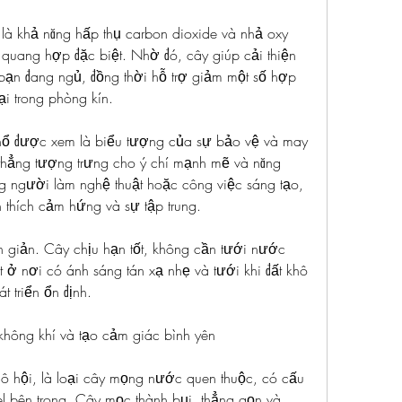
là khả năng hấp thụ carbon dioxide và nhả oxy 
quang hợp đặc biệt. Nhờ đó, cây giúp cải thiện 
bạn đang ngủ, đồng thời hỗ trợ giảm một số hợp 
ại trong phòng kín.
hổ được xem là biểu tượng của sự bảo vệ và may 
hẳng tượng trưng cho ý chí mạnh mẽ và năng 
g người làm nghệ thuật hoặc công việc sáng tạo, 
 thích cảm hứng và sự tập trung.
 giản. Cây chịu hạn tốt, không cần tưới nước 
 ở nơi có ánh sáng tán xạ nhẹ và tưới khi đất khô 
t triển ổn định.
không khí và tạo cảm giác bình yên
ô hội, là loại cây mọng nước quen thuộc, có cấu 
el bên trong. Cây mọc thành bụi, thẳng gọn và 