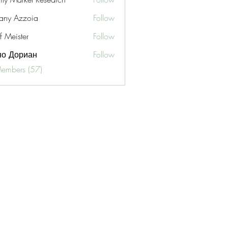
fany Azzoia
Follow
f Meister
Follow
но Дориан
Follow
Members (57)