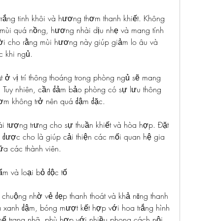
trắng tinh khôi và hương thơm thanh khiết. Không 
mùi quá nồng, hương nhài dịu nhẹ và mang tính 
i cho rằng mùi hương này giúp giảm lo âu và 
c khi ngủ.
 ở vị trí thông thoáng trong phòng ngủ sẽ mang 
. Tuy nhiên, cần đảm bảo phòng có sự lưu thông 
hơm không trở nên quá đậm đặc.
i tượng trưng cho sự thuần khiết và hòa hợp. Đặt 
 được cho là giúp cải thiện các mối quan hệ gia 
iữa các thành viên.
ẩm và loại bỏ độc tố
 chuộng nhờ vẻ đẹp thanh thoát và khả năng thanh 
á xanh đậm, bóng mượt kết hợp với hoa trắng hình 
hể trang nhã, phù hợp với nhiều phong cách nội 