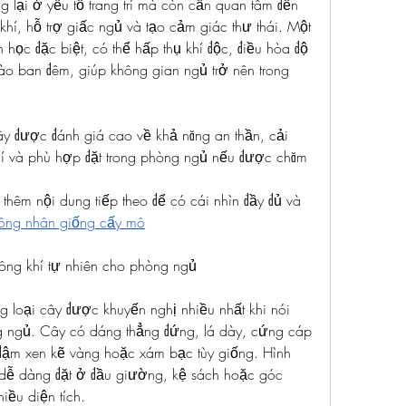
lại ở yếu tố trang trí mà còn cần quan tâm đến 
khí, hỗ trợ giấc ngủ và tạo cảm giác thư thái. Một 
 học đặc biệt, có thể hấp thụ khí độc, điều hòa độ 
ào ban đêm, giúp không gian ngủ trở nên trong 
y được đánh giá cao về khả năng an thần, cải 
hí và phù hợp đặt trong phòng ngủ nếu được chăm 
thêm nội dung tiếp theo để có cái nhìn đầy đủ và 
công nhân giống cấy mô
ông khí tự nhiên cho phòng ngủ
g loại cây được khuyến nghị nhiều nhất khi nói 
ng ngủ. Cây có dáng thẳng đứng, lá dày, cứng cáp 
ậm xen kẽ vàng hoặc xám bạc tùy giống. Hình 
dễ dàng đặt ở đầu giường, kệ sách hoặc góc 
ều diện tích.