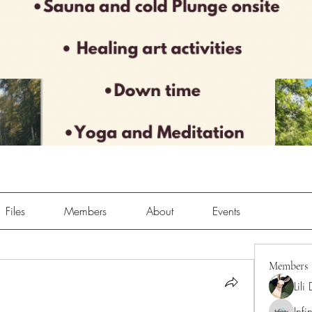
Files
Members
About
Events
Members
Lili
Infi