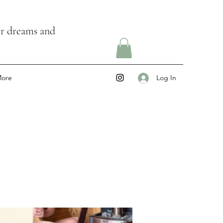
ir dreams and
ore
Log In