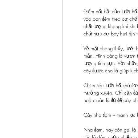
Điểm nổi bật của lưỡi hổ 
vào ban đêm theo cơ chế 
chất lượng không khí khi 
chất hữu cơ bay hơi tồn t
Về mặt phong thủy, lưỡi 
mắn. Hình dáng lá vươn t
lượng tích cực. Với nhữn
cây được cho là giúp kích
Chăm sóc lưỡi hổ khá đơn
thường xuyên. Chỉ cần đặt
hoàn toàn là đủ để cây phá
Cây nha đam – thanh lọc 
Nha đam, hay còn gọi là l
trúc lá dày, chứa nhiều g