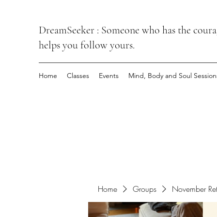
DreamSeeker : Someone who has the courage
helps you follow yours.
Home
Classes
Events
Mind, Body and Soul Session
Home
Groups
November Ret