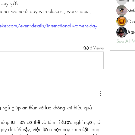
nday 3/8
Ste
tional women’s day with classes , workshops , 
 
Olo
r.com/event-details/international-womens-day-
Ар
See All 
5 Views
g ngủ giúp an thần và lọc không khí hiệu quả
êng tư, nơi cơ thể và tâm trí được nghỉ ngơi, tái 
ày dài. Vì vậy, việc lựa chọn cây xanh đặt trong 