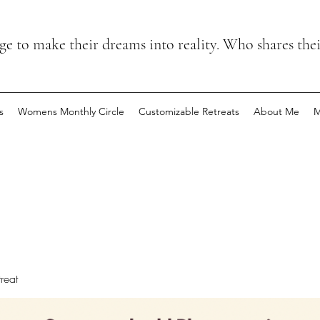
 to make their dreams into reality. Who shares the
s
Womens Monthly Circle
Customizable Retreats
About Me
M
reat