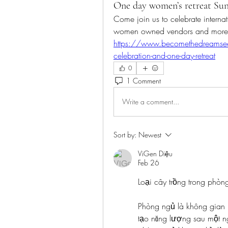
One day women’s retreat Su
Come join us to celebrate interna
women owned vendors and more
https://www.becomethedreamseeke
celebration-and-one-day-retreat
0
1 Comment
Write a comment...
Sort by:
Newest
ViGen Diệu
Feb 26
Loại cây trồng trong phòn
Phòng ngủ là không gian ri
tạo năng lượng sau một ng