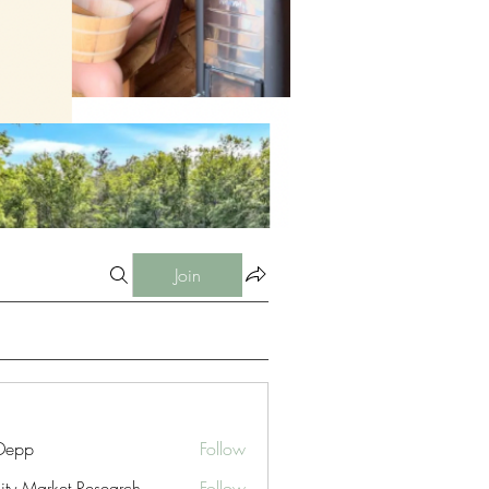
Join
 Depp
Follow
nity Market Research
Follow