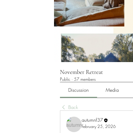
November Retreat
Public
·
57 members
Discussion
Media
Back
autumnf37
February 25, 2026