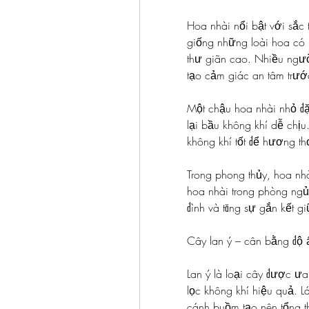
Hoa nhài nổi bật với sắc 
giống những loài hoa có 
thư giãn cao. Nhiều ngườ
tạo cảm giác an tâm trướ
Một chậu hoa nhài nhỏ đặt
lại bầu không khí dễ chịu
không khí tốt để hương t
Trong phong thủy, hoa nhà
hoa nhài trong phòng ngủ
đình và tăng sự gắn kết g
Cây lan ý – cân bằng độ 
Lan ý là loại cây được ưa
lọc không khí hiệu quả. L
cánh buồm tạo nên tổng t