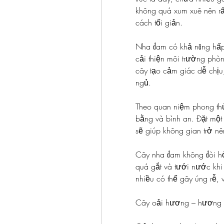
không quá xum xuê nên rấ
cách tối giản.
Nha đam có khả năng hấp 
cải thiện môi trường phò
cây tạo cảm giác dễ chịu,
ngủ.
Theo quan niệm phong thủ
bằng và bình an. Đặt một
sẽ giúp không gian trở nê
Cây nha đam không đòi hỏ
quá gắt và tưới nước khi đ
nhiều có thể gây úng rễ, 
Cây oải hương – hương t