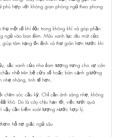
t phù hợp với không gian phòng ngủ theo phong 
thụ một số khí độc trong không khí và góp phần 
ng ngủ vào ban đêm. Màu xanh lục dịu mát của 
 giúp tâm trạng ổn định và thư giãn hơn trước khi 
y, sắc xanh của nha đam tượng trưng cho sự cân 
 chậu nhỏ trên bệ cửa sổ hoặc bàn cạnh giường 
n nhẹ nhàng, tinh tế hơn.
i chăm sóc cầu kỳ. Chỉ cần ánh sáng nhẹ, không 
ất khô. Do là cây chịu hạn tốt, việc tưới quá 
vì vậy cần kiểm soát lượng nước hợp lý.
hơm hỗ trợ giấc ngủ sâu