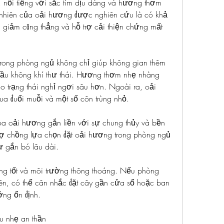
 nổi tiếng với sắc tím dịu dàng và hương thơm 
nhiên của oải hương được nghiên cứu là có khả 
, giảm căng thẳng và hỗ trợ cải thiện chứng mất 
rong phòng ngủ không chỉ giúp không gian thêm 
ầu không khí thư thái. Hương thơm nhẹ nhàng 
o trạng thái nghỉ ngơi sâu hơn. Ngoài ra, oải 
a đuổi muỗi và một số côn trùng nhỏ.
oa oải hương gắn liền với sự chung thủy và bền 
vợ chồng lựa chọn đặt oải hương trong phòng ngủ 
ự gắn bó lâu dài.
ng tốt và môi trường thông thoáng. Nếu phòng 
ên, có thể cân nhắc đặt cây gần cửa sổ hoặc ban 
ởng ổn định.
u nhẹ an thần