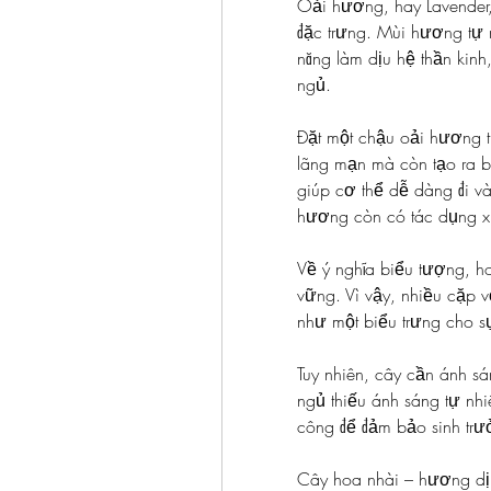
Oải hương, hay Lavender,
đặc trưng. Mùi hương tự 
năng làm dịu hệ thần kinh
ngủ.
Đặt một chậu oải hương t
lãng mạn mà còn tạo ra b
giúp cơ thể dễ dàng đi và
hương còn có tác dụng xu
Về ý nghĩa biểu tượng, h
vững. Vì vậy, nhiều cặp 
như một biểu trưng cho s
Tuy nhiên, cây cần ánh sá
ngủ thiếu ánh sáng tự nhi
công để đảm bảo sinh trư
Cây hoa nhài – hương dị