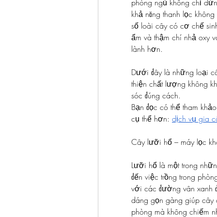
phòng ngủ không chỉ dừng 
khả năng thanh lọc không 
số loài cây có cơ chế sinh
ẩm và thậm chí nhả oxy v
lành hơn.
Dưới đây là những loại câ
thiện chất lượng không k
sóc đúng cách.
Bạn đọc có thể tham khảo 
cụ thể hơn: 
dịch vụ gia 
Cây lưỡi hổ – máy lọc kh
Lưỡi hổ là một trong nhữn
đến việc trồng trong phò
với các đường vân xanh đ
dáng gọn gàng giúp cây 
phòng mà không chiếm nhi