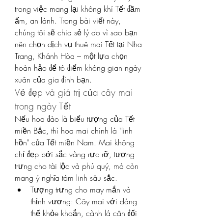
trong việc mang lại không khí Tết đầm 
ấm, an lành. Trong bài viết này, 
chúng tôi sẽ chia sẻ lý do vì sao bạn 
nên chọn dịch vụ thuê mai Tết tại Nha 
Trang, Khánh Hòa – một lựa chọn 
hoàn hảo để tô điểm không gian ngày 
xuân của gia đình bạn.
Vẻ đẹp và giá trị của cây mai 
trong ngày Tết
Nếu hoa đào là biểu tượng của Tết 
miền Bắc, thì hoa mai chính là "linh 
hồn" của Tết miền Nam. Mai không 
chỉ đẹp bởi sắc vàng rực rỡ, tượng 
trưng cho tài lộc và phú quý, mà còn 
mang ý nghĩa tâm linh sâu sắc.
Tượng trưng cho may mắn và 
thịnh vượng: Cây mai với dáng 
thế khỏe khoắn, cành lá cân đối 