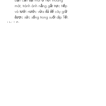
bạn cần đặt mai ở nơi thoáng 
mát, tránh ánh nắng gắt trực tiếp 
và tưới nước vừa đủ để cây giữ 
được sức sống trong suốt dịp Tết.
Lời kết
Dịch vụ thuê mai Tết tại Nha Trang, 
Khánh Hòa không chỉ giúp bạn dễ 
dàng sở hữu một cây mai đẹp để 
trang trí nhà cửa mà còn góp phần 
giữ gìn nét đẹp văn hóa Tết cổ truyền. 
Hãy để sắc mai vàng rực rỡ lan tỏa 
không khí Tết trọn vẹn trong gia đình 
bạn! Các bạn có thể tham khảo thêm 
về 
Top 10 cây mai vàng đẹp khủng 
nhất Việt Nam
.
0
0
2