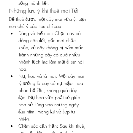
sống mãnh liệt.
Những lưu ý khi thuê mai Tết
Để thuê được một cây mai vừa ý, bạn 
nên chú ý các tiêu chí sau:
Dáng và thế mai: Chọn cây có 
dáng cân đối, gốc mai chắc 
khỏe, vỏ cây không bị nấm mốc. 
Tránh những cây có quá nhiều 
nhánh lệch lạc làm mất đi sự hài 
hòa.
Nụ, hoa và lá mai: Một cây mai 
lý tưởng là cây có nụ mập, hoa 
phân bố đều, không quá dày 
đặc. Nụ hoa vừa phải sẽ giúp 
hoa nở đúng vào những ngày 
đầu năm, mang lại vẻ đẹp tự 
nhiên.
Chăm sóc cẩn thận: Sau khi thuê, 