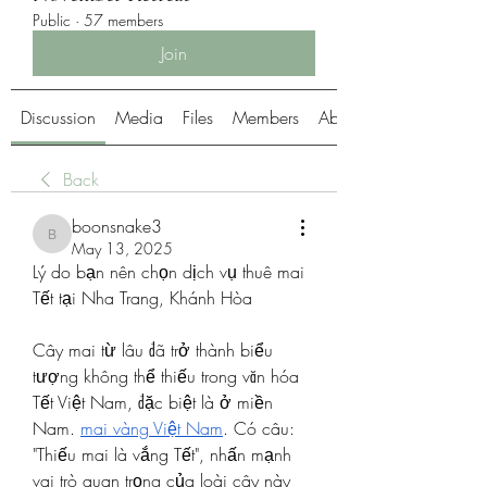
Public
·
57 members
Join
Discussion
Media
Files
Members
About
Back
boonsnake3
boonsnake3
May 13, 2025
Lý do bạn nên chọn dịch vụ thuê mai 
Tết tại Nha Trang, Khánh Hòa
Cây mai từ lâu đã trở thành biểu 
tượng không thể thiếu trong văn hóa 
Tết Việt Nam, đặc biệt là ở miền 
Nam. 
mai vàng Việt Nam
. Có câu: 
"Thiếu mai là vắng Tết", nhấn mạnh 
vai trò quan trọng của loài cây này 