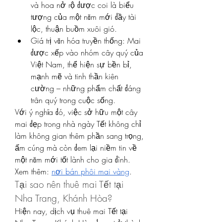
và hoa nở rộ được coi là biểu 
tượng của một năm mới đầy tài 
lộc, thuận buồm xuôi gió.
Giá trị văn hóa truyền thống: Mai 
được xếp vào nhóm cây quý của 
Việt Nam, thể hiện sự bền bỉ, 
mạnh mẽ và tinh thần kiên 
cường – những phẩm chất đáng 
trân quý trong cuộc sống.
Với ý nghĩa đó, việc sở hữu một cây 
mai đẹp trong nhà ngày Tết không chỉ 
làm không gian thêm phần sang trọng, 
ấm cúng mà còn đem lại niềm tin về 
một năm mới tốt lành cho gia đình.
Xem thêm: 
nơi bán phôi mai vàng
.
Tại sao nên thuê mai Tết tại 
Nha Trang, Khánh Hòa?
Hiện nay, dịch vụ thuê mai Tết tại 