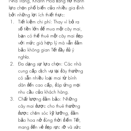
Nha Trang, Khánh Hòa đang trở thành 
lựa chọn phổ biến của nhiều gia đình 
bởi những lợi ích thiết thực:
Tiết kiệm chi phí: Thay vì bỏ ra 
số tiền lớn để mua một cây mai, 
bạn có thể thuê một cây mai đẹp 
với mức giá hợp lý mà vẫn đảm 
bảo không gian Tết đầy đủ ý 
nghĩa.
Đa dạng sự lựa chọn: Các nhà 
cung cấp dịch vụ tại đây thường 
có sẵn nhiều loại mai từ bình 
dân đến cao cấp, đáp ứng mọi 
nhu cầu của khách hàng.
Chất lượng đảm bảo: Những 
cây mai được cho thuê thường 
được chăm sóc kỹ lưỡng, đảm 
bảo hoa nở đúng thời điểm Tết, 
mang đến vẻ đẹp rực rỡ và sức 