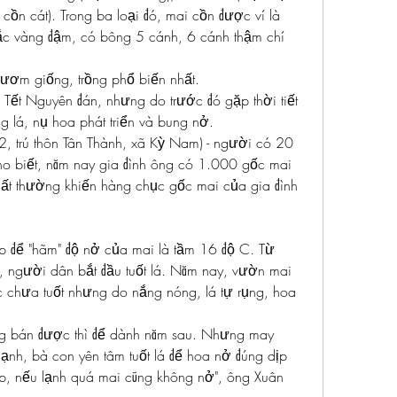
ồn cát). Trong ba loại đó, mai cồn được ví là 
sắc vàng đậm, có bông 5 cánh, 6 cánh thậm chí 
 ươm giống, trồng phổ biến nhất.
ết Nguyên đán, nhưng do trước đó gặp thời tiết 
g lá, nụ hoa phát triển và bung nở.
 trú thôn Tân Thành, xã Kỳ Nam) - người có 20 
ho biết, năm nay gia đình ông có 1.000 gốc mai 
ất thường khiến hàng chục gốc mai của gia đình 
ợp để "hãm" độ nở của mai là tầm 16 độ C. Từ 
 người dân bắt đầu tuốt lá. Năm nay, vườn mai 
 chưa tuốt nhưng do nắng nóng, lá tự rụng, hoa 
g bán được thì để dành năm sau. Nhưng may 
lạnh, bà con yên tâm tuốt lá để hoa nở đúng dịp 
hợp, nếu lạnh quá mai cũng không nở", ông Xuân 