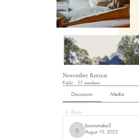
November Retreat
Public
·
57 members
Discussion
Media
Back
boonsnake3
August 10, 2025
boonsnake3