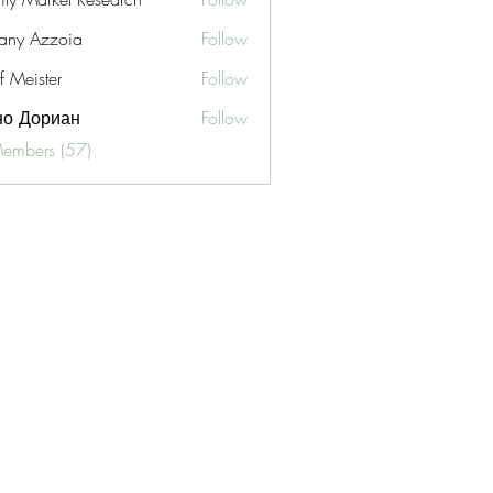
fany Azzoia
Follow
f Meister
Follow
но Дориан
Follow
Members (57)