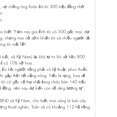
 vợ chồng ông Xuân đút túi 300 triệu đồng nhờ 
o.
g
.
ho biết: "Năm nay gia đình tôi có 500 gốc mai, dự 
g, nhưng mai nở sớm khiến tôi và nhiều người rất 
ng tôi mất Tết".
ổi, xã Kỳ Nam) lại khá tự tin khi sở hữu 800 
hỉ có 10% nở hoa.
òi hỏi người trồng phải có kỹ thuật, phun thuốc 
 khi gặp thời tiết nắng nóng. Nếu lá rụng, hoa sẽ 
tôi có gốc cổ thụ nhất đang chào bán 140 triệu 
ỷ đồng, năm nay dự kiến con số cũng tương tự", 
BND xã Kỳ Nam, cho biết, mai vàng là loài cây 
ơng thoát nghèo. Toàn xã có khoảng 112 hộ trồng 