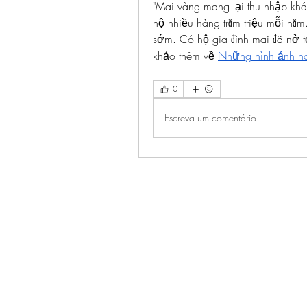
"Mai vàng mang lại thu nhập khá 
hộ nhiều hàng trăm triệu mỗi nă
sớm. Có hộ gia đình mai đã nở 
khảo thêm về 
Những hình ảnh ho
0
Escreva um comentário