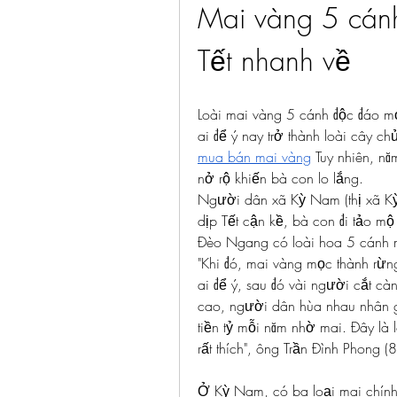
Mai vàng 5 cánh
Tết nhanh về
Loài mai vàng 5 cánh độc đáo m
mua bán mai vàng
 Tuy nhiên, n
nở rộ khiến bà con lo lắng.
Người dân xã Kỳ Nam (thị xã Kỳ 
dịp Tết cận kề, bà con đi tảo mộ
Đèo Ngang có loài hoa 5 cánh m
"Khi đó, mai vàng mọc thành rừng
ai để ý, sau đó vài người cắt cành
cao, người dân hùa nhau nhân g
tiền tỷ mỗi năm nhờ mai. Đây là 
rất thích", ông Trần Đình Phong (
Ở Kỳ Nam, có ba loại mai chính 