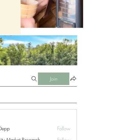
Join
 Depp
Follow
nity Market Research
Follow