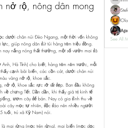
 nở rộ, nông dân mong 
Ste
Olo
Ар
ọc dưới chân núi Đèo Ngang, một thời vốn không 
See All 
ai để ý nay trở thành loài cây chủ lực, giúp nông dân đút túi hàng trăm triệu đồng. 
ăm nay nắng nóng thất thường, một số vườn mai đã 
Anh, Hà Tĩnh) cho biết, hàng trăm năm trước, mỗi 
 thấy cạnh bãi biển, các cồn cát, dưới chân núi 
àu vàng nở rộ, khoe sắc.
, nở rộ, khoe sắc rực rỡ rất đẹp. Ban đầu không 
 về chưng Tết. Dần dần, khi thấy giá trị kinh tế 
iống, ươm cây để bán. Nay có gia đình thu về 
loài cây mọc tự nhiên, độc đáo nên nhiều người 
85 tuổi, trú xã Kỳ Nam) nói.
là mai rừng (mọc trên rừng), mai biển (mọc dọc 