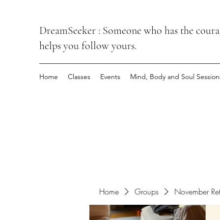
DreamSeeker : Someone who has the courage
helps you follow yours.
Home
Classes
Events
Mind, Body and Soul Session
Home
Groups
November Ret