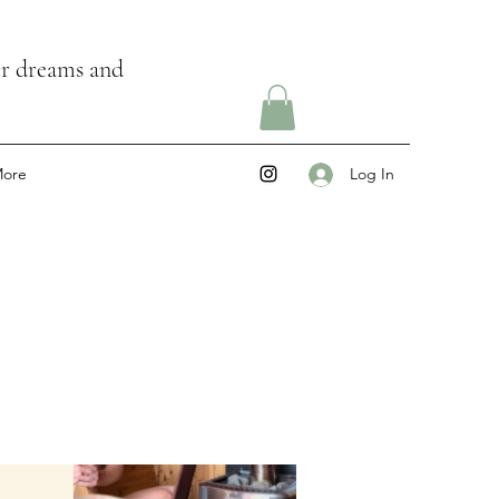
ir dreams and
ore
Log In