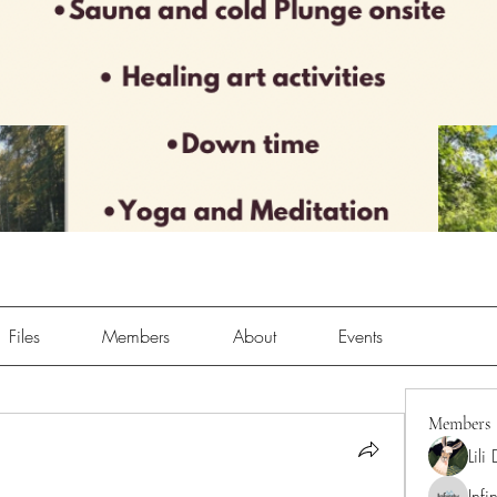
Files
Members
About
Events
Members
Lili
Infi