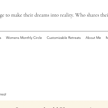
 to make their dreams into reality. Who shares the
s
Womens Monthly Circle
Customizable Retreats
About Me
M
reat