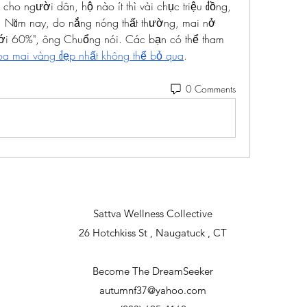
cho người dân, hộ nào ít thì vài chục triệu đồng, 
m. Năm nay, do nắng nóng thất thường, mai nở 
tới 60%", ông Chuổng nói. Các bạn có thể tham 
a mai vàng đẹp nhất không thể bỏ qua
.
0 Comments
Sattva Wellness Collective
26 Hotchkiss St , Naugatuck , CT
Become The DreamSeeker
autumnf37@yahoo.com