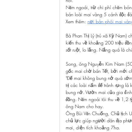
nói.
Năm ngoái, trừ chi phí chăm bón,
bán loài mai vàng 5 cánh độc đá
Xem thêm: 
nơi bán phôi mai vàn
Bà Phan Thị Lý (trú xã Kỳ Nam) c
kiến thu về khoảng 200 triệu đồn
sốt ruột, lo lắng. Nắng quá là chú
Song, ông Nguyễn Kim Nam (50 tu
gốc mai chờ bán Tết, bởi mới c
"Để mai không bung nở quá sớm đ
trị các loài nấm để tránh rụng lá
bung nở. Vườn mai của gia đình 
đồng. Năm ngoái tôi thu về 1,2 t
ông Nam cho hay.
Ông Bùi Văn Chuổng, Chủ tịch U
chủ lực giúp người dân địa phư
mai, diện tích khoảng 7ha.