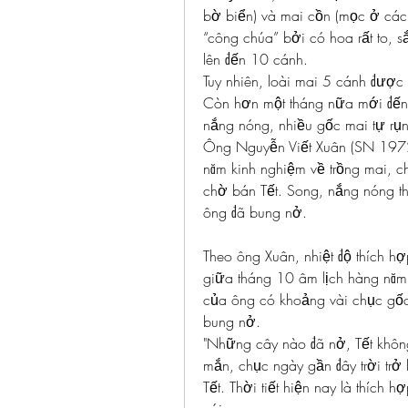
bờ biển) và mai cồn (mọc ở các c
“công chúa” bởi có hoa rất to, 
lên đến 10 cánh.
Tuy nhiên, loài mai 5 cánh được
Còn hơn một tháng nữa mới đến T
nắng nóng, nhiều gốc mai tự rụn
Ông Nguyễn Viết Xuân (SN 1972,
năm kinh nghiệm về trồng mai, c
chờ bán Tết. Song, nắng nóng th
ông đã bung nở.
Theo ông Xuân, nhiệt độ thích h
giữa tháng 10 âm lịch hàng năm,
của ông có khoảng vài chục gốc
bung nở.
"Những cây nào đã nở, Tết khôn
mắn, chục ngày gần đây trời trở 
Tết. Thời tiết hiện nay là thích 