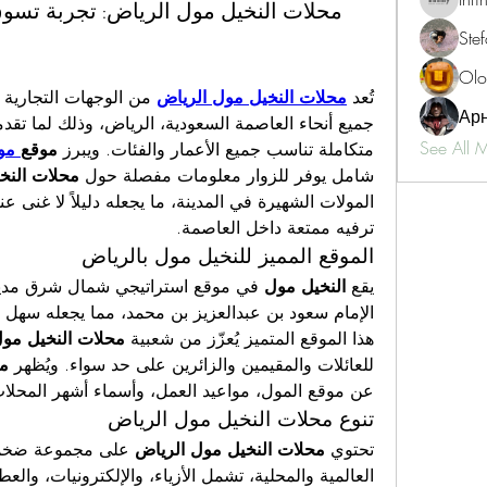
محلات النخيل مول الرياض: تجربة تسوق
Ste
Olo
تُعد 
محلات النخيل مول الرياض
Ар
See All 
متكاملة تناسب جميع الأعمار والفئات. ويبرز 
موقع
 مو
شامل يوفر للزوار معلومات مفصلة حول 
محلات النخ
ترفيه ممتعة داخل العاصمة.
الموقع المميز للنخيل مول بالرياض
يقع 
النخيل مول
هذا الموقع المتميز يُعزّز من شعبية 
محلات النخيل مول
للعائلات والمقيمين والزائرين على حد سواء. ويُظهر 
مو
عن موقع المول، مواعيد العمل، وأسماء أشهر المحلات
تنوع محلات النخيل مول الرياض
تحتوي 
محلات النخيل مول الرياض