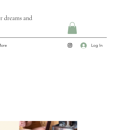
ir dreams and
ore
Log In