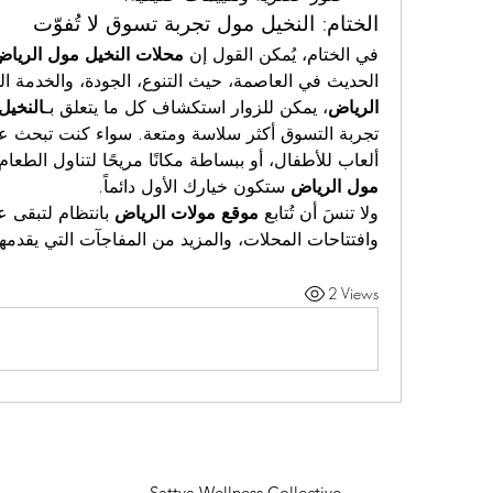
الختام: النخيل مول تجربة تسوق لا تُفوّت
في الختام، يُمكن القول إن 
محلات النخيل مول الريا
الحديث في العاصمة، حيث التنوع، الجودة، والخدمة ال
الرياض
، يمكن للزوار استكشاف كل ما يتعلق بـ
النخيل
ألعاب للأطفال، أو ببساطة مكانًا مريحًا لتناول الطعام 
مول الرياض
 ستكون خيارك الأول دائماً.
ولا تنسَ أن تُتابع 
موقع مولات الرياض
وافتتاحات المحلات، والمزيد من المفاجآت التي يقدمها
2 Views
Sattva Wellness Collective