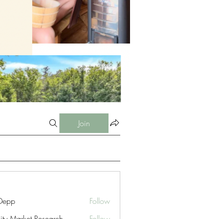
Join
 Depp
Follow
nity Market Research
Follow