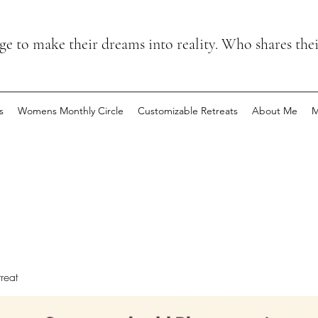
 to make their dreams into reality. Who shares the
s
Womens Monthly Circle
Customizable Retreats
About Me
M
reat