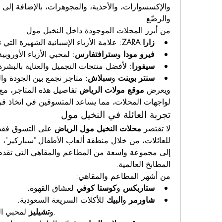
والرضّع.
من أبرز المحلات الموجودة داخل النخيل مول:
زارا ZARA
: علامة الأزياء الإسبانية الشهيرة ال
فيرو مودا
 و
سترافتفارس
: لمحبي الأزياء الأوروبي
سيفورا
: لأفضل منتجات التجميل والعناية بالبشرة
سنتر بوينت
 و
سبلاش
: متاجر تجمع بين الجودة وا
ويعرض 
موقع مولات الرياض
لواجهات المحلات، مما يساعد المتسوقين في اتخاذ قرار
تجربة العائلة في النخيل مول
لا تقتصر 
محلات النخيل مول الرياض
المطابخ العالمية.
من أشهر المطاعم والمقاهي:
ستاربكس
 و
كوستا كوفي
 لعشاق القهوة.
شاورمر
 و
البيك
 للأكلات السريعة السعودية.
 لمحبي المأكولات العالمية.
 و
تشيليز