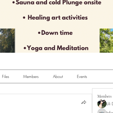
Files
Members
About
Events
Members
Lili
Infi