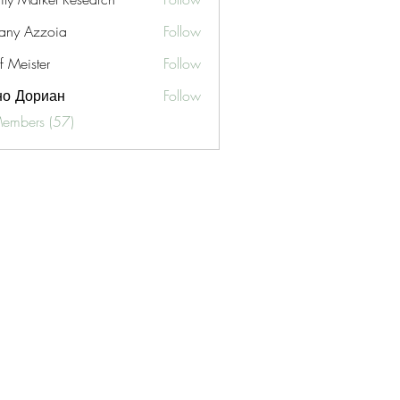
fany Azzoia
Follow
f Meister
Follow
но Дориан
Follow
Members (57)