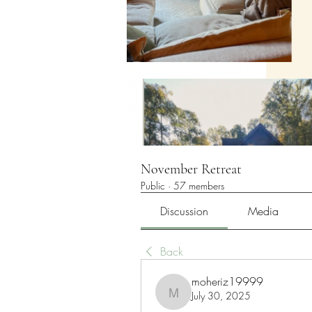
November Retreat
Public
·
57 members
Discussion
Media
Back
moheriz19999
July 30, 2025
moheriz19999