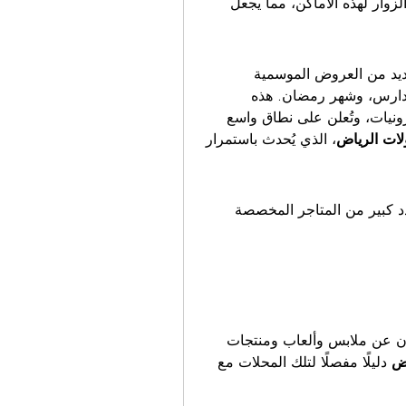
 قوائم الطعام وتقييمات الزوار لهذه الأماكن، مما يجعل 
 على مدار السنة العديد من العروض الموسمية 
والتخفيضات، خاصة خلال مواسم الأعياد، والعودة للمدارس، وشهر رمضان. هذه 
العروض تغطي مختلف المحلات من الأزياء إلى الإلكترونيات، وتُعلن على نطاق واسع 
ات الرياض
، الذي يُحدث باستمرار 
 وجود عدد كبير من المتاجر المخصصة 
وتُعتبر هذه المحلات مثالية للأمهات والآباء الذين يبحثون عن ملابس وألعاب ومنتجات 
اض
 دليلًا مفصلًا لتلك المحلات مع 