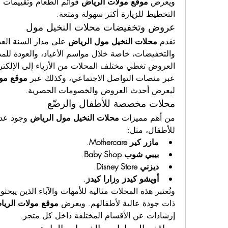
ويعرض 
موقع مولات الرياض
التخطيط للزيارة أكثر سهولة ومتعة.
عروض وتخفيضات محلات النخيل مول
تقدم 
محلات النخيل مول الرياض
عبر منصات التواصل الاجتماعي، وكذلك عبر 
موقع مول
ليعرض أحدث العروض والخصومات الحصرية.
محلات مخصصة للأطفال والرضّع
من أهم مميزات 
محلات النخيل مول الرياض
للأطفال، مثل:
مازر كير Mothercare
.
بيبي شوب Baby Shop
.
ديزني Disney Store
.
أويشو كيدز
 و
زارا كيدز
.
ذات جودة عالية لأطفالهم. ويعرض 
موقع مولات الري
إرشادات عن الأقسام المختلفة داخل كل متجر.