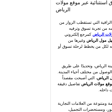
 استثنائية عبر موقع مولات
الرياض
 من الوجهات التجارية الراقية التي تستقطب الزوار من 
جميع أنحاء العاصمة السعودية، الرياض، وذلك لما تقدمه من تجربة تسوق وترفيه 
لات الرياض
 كمرجع إلكتروني 
يل مول الرياض
 وغيرها من 
المولات الشهيرة في المدينة، ما يجعله دليلاً لا غنى عنه لكل من يخطط لرحلة تسوق أو 
 في موقع استراتيجي شمال شرق مدينة الرياض، وتحديدًا على طريق 
الإمام سعود بن عبدالعزيز بن محمد، مما يجعله سهل الوصول من مختلف أحياء المدينة. 
 الرياض
، التي أصبحت مقصداً 
قع مولات الرياض
 تفاصيل دقيقة 
 داخله.
 على مجموعة ضخمة ومتنوعة من العلامات التجارية 
العالمية والمحلية، تشمل الأزياء، والإلكترونيات، والعطور، ومستحضرات التجميل، 