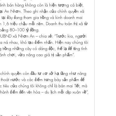
ênh bán hàng không còn là hiện tượng cá biệt, 
 tại An Nhơn. Theo ghi nhận của chính quyền xã 
i đây đang tham gia trồng và kinh doanh mai 
 1,6 triệu chậu mỗi năm. Doanh thu toàn thị xã từ 
hoảng 80–100 tỷ đồng.
UBND xã Nhơn An – chia sẻ: “Trước kia, người 
na ná nhau, khó tạo điểm nhấn. Hiện nay chúng tôi 
trồng những cây có dáng độc, thế lạ để tăng tính 
ành chơi, vừa nâng cao giá trị sản phẩm”.
 chính quyền còn đầu tư cơ sở hạ tầng như nâng 
thoát nước và các điểm trưng bày sản phẩm để 
c tiêu của chúng tôi không chỉ là bán mai Tết, mà 
thành điểm đến văn hóa – du lịch mỗi dịp xuân về”, 