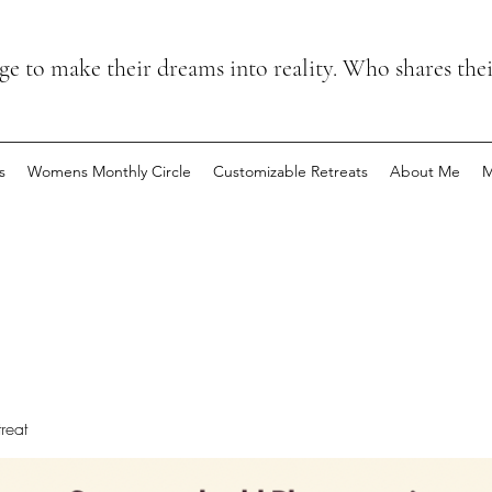
 to make their dreams into reality. Who shares the
s
Womens Monthly Circle
Customizable Retreats
About Me
M
reat