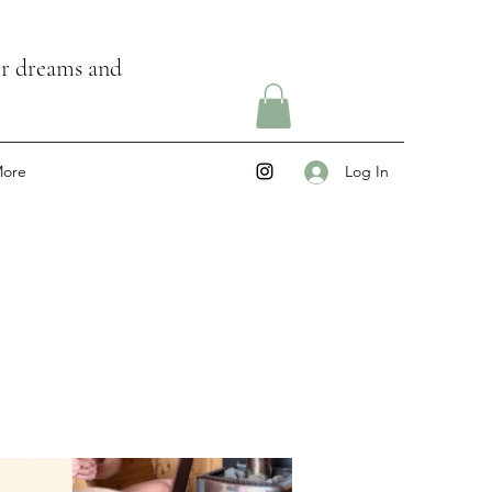
ir dreams and
ore
Log In