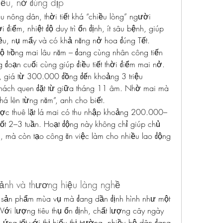
 đều, nở đúng dịp
 nông dân, thời tiết khá “chiều lòng” người 
điểm, nhiệt độ duy trì ổn định, ít sâu bệnh, giúp 
 đều, nụ mẩy và có khả năng nở hoa đúng Tết.
trồng mai lâu năm – đang cùng nhân công tiến 
 đoạn cuối cùng giúp điều tiết thời điểm mai nở. 
i, giá từ 300.000 đồng đến khoảng 3 triệu 
hách quen đặt từ giữa tháng 11 âm. Nhờ mai mà 
há lên từng năm”, anh cho biết.
được thuê lặt lá mai có thu nhập khoảng 200.000–
t 2–3 tuần. Hoạt động này không chỉ giúp chủ 
, mà còn tạo công ăn việc làm cho nhiều lao động 
ảnh và thương hiệu làng nghề
à sản phẩm mùa vụ mà đang dần định hình như một 
ới lượng tiêu thụ ổn định, chất lượng cây ngày 
ứng tốt với thị hiếu thị trường, nhiều hộ dân đang 