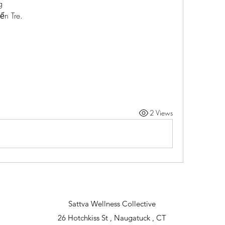
g
ến Tre.
2 Views
Sattva Wellness Collective
26 Hotchkiss St , Naugatuck , CT