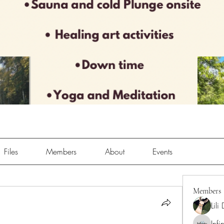
Files
Members
About
Events
Members
Lili
Infi