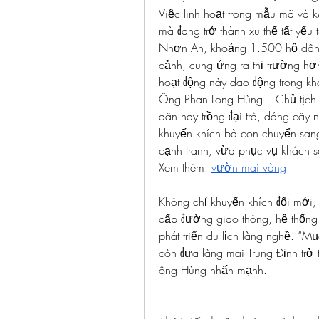
Việc linh hoạt trong mẫu mã và k
mà đang trở thành xu thế tất yếu
Nhơn An, khoảng 1.500 hộ dân tạ
cảnh, cung ứng ra thị trường hơn
hoạt động này dao động trong k
Ông Phan Long Hùng – Chủ tịch 
dân hay trồng đại trà, dáng cây 
khuyến khích bà con chuyển sang 
cạnh tranh, vừa phục vụ khách s
Xem thêm: 
vườn mai vàng
Không chỉ khuyến khích đổi mới,
cấp đường giao thông, hệ thống 
phát triển du lịch làng nghề. “Mụ
còn đưa làng mai Trung Định trở 
ông Hùng nhấn mạnh.