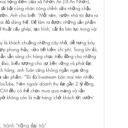
 mai trọng điểm của xã Nhơn An (TX.An Nhơn), 
ất bật cùng nhân công chỉnh sửa những chậu 
ườn. Anh cho biết: “Mỗi năm, vườn nhà tôi đưa ra 
ai đủ dáng thế. Để làm ra được những sản phẩm 
thuật cấy ghép, tạo hình, cắt tỉa liên tục trong vài 
y là khách chuộng những cây nhỏ, dễ trưng bày 
p phong thủy, vừa tiết kiệm chi phí. Trong khi đó, 
ẫn sẵn sàng chi hàng chục triệu đồng cho những 
 đáo, biểu tượng cho sự bền vững và phát đạt.
ch hàng, anh Tuân cũng không ngần ngại ứng 
 sản phẩm. “Tôi đã livestream bán mai trên nhiều 
YouTube. Năm ngoái doanh thu đạt gần 2 tỷ đồng. 
CM đều có thể chọn mua qua mạng và vận 
giờ không còn là mặt hàng ‘chờ khách tới vườn’ 
 tránh “trồng đại trà”