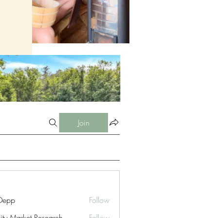
Join
 Depp
Follow
nity Market Research
Follow