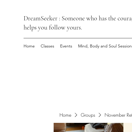
DreamSeeker : Someone who has the courage
helps you follow yours.
Home
Classes
Events
Mind, Body and Soul Session
Home
Groups
November Ret