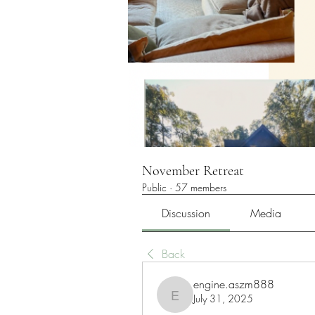
November Retreat
Public
·
57 members
Discussion
Media
Back
engine.aszm888
July 31, 2025
engine.aszm888