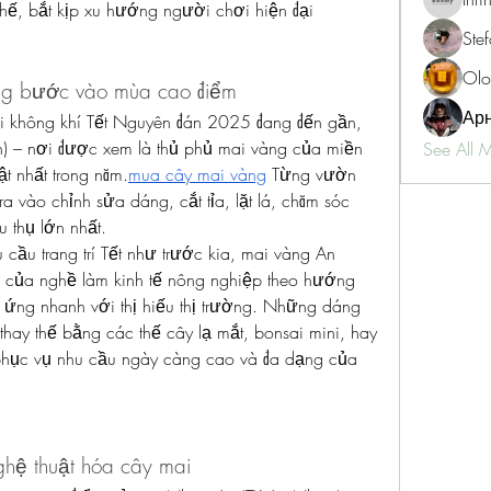
thế, bắt kịp xu hướng người chơi hiện đại
Ste
Olo
ng bước vào mùa cao điểm
Ар
 không khí Tết Nguyên đán 2025 đang đến gần, 
h) – nơi được xem là thủ phủ mai vàng của miền 
See All 
ật nhất trong năm.
mua cây mai vàng
 Từng vườn 
 vào chỉnh sửa dáng, cắt tỉa, lặt lá, chăm sóc 
 thụ lớn nhất.
cầu trang trí Tết như trước kia, mai vàng An 
 của nghề làm kinh tế nông nghiệp theo hướng 
 ứng nhanh với thị hiếu thị trường. Những dáng 
hay thế bằng các thế cây lạ mắt, bonsai mini, hay 
phục vụ nhu cầu ngày càng cao và đa dạng của 
ghệ thuật hóa cây mai