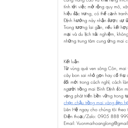
tính tới việc mở rộng quy mô, 
hiệu đặc trưng, có thể cạnh tran
Định hướng này nhận được sự ủn
Trong tương lai gần, nếu kết hợp
mại và du lịch trải nghiệm, không
những trung tâm cung ứng mai c
Kết luận
Từ vùng quê ven sông Côn, mai
cây bon sai nhỏ gọn hay cổ thụ
đổi mới trong cách nghĩ, cách l
người trồng mai Bình Định đón mộ
vọng phát triển bền vững trong 
chọn chậu trồng mai vàng đẹp h
Liên Hệ ngay cho chúng tôi theo 
Điện thoại/Zalo: 0905 888 9
Email: 
Vuonmaihoanglong@gmai