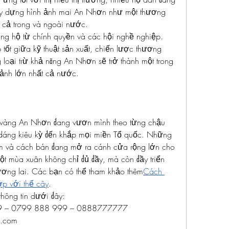
xây dựng hình ảnh mai An Nhơn như một thương 
h cả trong và ngoài nước.
g hộ từ chính quyền và các hội nghề nghiệp. 
 tốt giữa kỹ thuật sản xuất, chiến lược thương 
 loại trừ khả năng An Nhơn sẽ trở thành một trong 
ảnh lớn nhất cả nước.
 vàng An Nhơn đang vươn mình theo từng chậu 
 dáng kiêu kỳ đến khắp mọi miền Tổ quốc. Những 
àm và cách bán đang mở ra cánh cửa rộng lớn cho 
t mùa xuân không chỉ đủ đầy, mà còn đầy triển 
tương lai. Các bạn có thể tham khảo thêm
Cách 
ợp với thế cây
.
thông tin dưới đây:
99 – 0799 888 999 – 0888777777
l.com