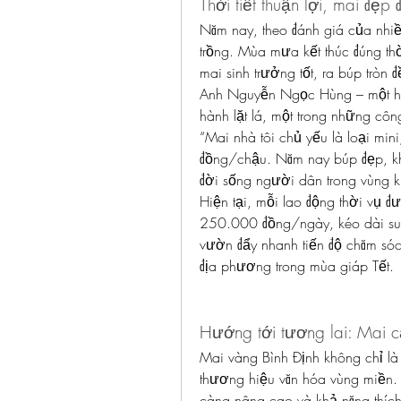
Thời tiết thuận lợi, mai đẹp
Năm nay, theo đánh giá của nhiều
trồng. Mùa mưa kết thúc đúng thời 
mai sinh trưởng tốt, ra búp tròn
Anh Nguyễn Ngọc Hùng – một hộ 
hành lặt lá, một trong những công
“Mai nhà tôi chủ yếu là loại min
đồng/chậu. Năm nay búp đẹp, k
đời sống người dân trong vùng k
Hiện tại, mỗi lao động thời vụ 
250.000 đồng/ngày, kéo dài suố
vườn đẩy nhanh tiến độ chăm sóc
địa phương trong mùa giáp Tết.
Hướng tới tương lai: Mai c
Mai vàng Bình Định không chỉ l
thương hiệu văn hóa vùng miền. V
càng nâng cao và khả năng thích 