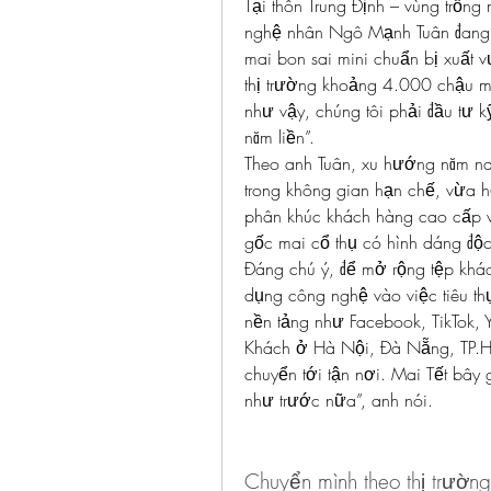
Tại thôn Trung Định – vùng trồng
nghệ nhân Ngô Mạnh Tuân đang t
mai bon sai mini chuẩn bị xuất v
thị trường khoảng 4.000 chậu m
như vậy, chúng tôi phải đầu tư kỹ 
năm liền”.
Theo anh Tuân, xu hướng năm na
trong không gian hạn chế, vừa hợ
phân khúc khách hàng cao cấp v
gốc mai cổ thụ có hình dáng độc
Đáng chú ý, để mở rộng tệp khá
dụng công nghệ vào việc tiêu thụ
nền tảng như Facebook, TikTok, 
Khách ở Hà Nội, Đà Nẵng, TP.H
chuyển tới tận nơi. Mai Tết bây 
như trước nữa”, anh nói.
Chuyển mình theo thị trường,