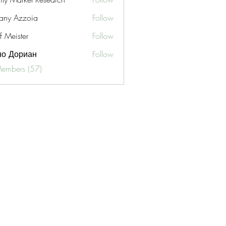
fany Azzoia
Follow
f Meister
Follow
но Дориан
Follow
Members (57)