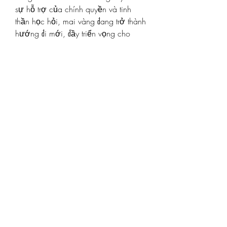
sự hỗ trợ của chính quyền và tinh 
thần học hỏi, mai vàng đang trở thành 
hướng đi mới, đầy triển vọng cho 
vùng đất Tiền Giang trù phú. Các bạn 
có thể tham khảo thêm về 
Top 10 cây 
mai vàng đẹp khủng nhất Việt Nam
.
0
0
3
Write a comment...
About
Welcome to the group! You can
connect with other members, ge
...
Read more