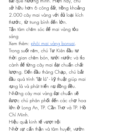
đất quê hương mình. Hiện nay, chú 
sở hữu hơn 6 công đất, trồng khoảng 
2.000 cây mai vàng với đủ loại kích 
thước, từ trung bình đến lớn.
Tận tâm chăm sóc để mai vàng tỏa 
sáng
Xem thêm: 
phôi mai vàng bonsai
.
Trong suốt năm, chú Tư Kiên đầu tư 
thời gian chăm bón, tưới nước và tỉa 
cành để từng cây mai đạt chuẩn chất 
lượng. Đến đầu tháng Chạp, chú bắt 
đầu quá trình "lặt lá" - kỹ thuật giúp mai 
rụng lá và phát triển nụ đồng đều. 
Những cây mai vàng đạt chuẩn sẽ 
được chú phân phối đến các chợ hoa 
lớn ở Long An, TP. Cần Thơ và TP. Hồ 
Chí Minh.
Hiệu quả kinh tế vượt trội
Nhờ sự cẩn thận và tâm huyết, vườn 