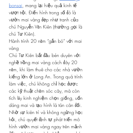
bonsai
, mang lại hiệu quả kinh tế 
vượt trội. Điển hình trong số đó là 
vườn mai vàng đẹp như tranh của 
chú Nguyễn Văn Kiên (thường gọi là 
chú Tư Kiên).
Hành trình 20 năm “gắn bó” với mai 
vàng
Chú Tư Kiên bắt đầu bén duyên với 
nghề trồng mai vàng cách đây 20 
năm, khi làm thuê cho các nhà vườn 
kiểng lớn ở Long An. Trong quá trình 
làm việc, chú không chỉ học được 
các kỹ thuật chăm sóc cây, mà còn 
tích lũy kinh nghiệm chọn giống, uốn 
dáng mai và tạo hình lá tán cân đối.
Nhờ sự kiên trì và không ngừng học 
hỏi, chú quyết định tự phát triển mô 
hình vườn mai vàng ngay trên mảnh 