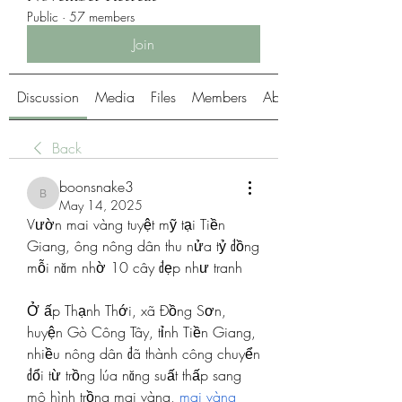
Public
·
57 members
Join
Discussion
Media
Files
Members
About
Back
boonsnake3
boonsnake3
May 14, 2025
Vườn mai vàng tuyệt mỹ tại Tiền 
Giang, ông nông dân thu nửa tỷ đồng 
mỗi năm nhờ 10 cây đẹp như tranh
Ở ấp Thạnh Thới, xã Đồng Sơn, 
huyện Gò Công Tây, tỉnh Tiền Giang, 
nhiều nông dân đã thành công chuyển 
đổi từ trồng lúa năng suất thấp sang 
mô hình trồng mai vàng, 
mai vàng 